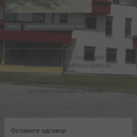
ČANJ
MEĐUNARODNE SPORTSE IGRE
Post
PREDSTAVLJANJE JZU „ZAVOD ZA
navigation
FORENZIČKU PSIHIJATRIJU SOKOLAC“
Odluka o prihvatanju ponude cijene po direktnom
sporazumu ponuđača „Građenje“
Оставите одговор