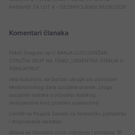
NABAVKE ZA LOT 4 – DEZINFICIJENSI
26/06/2026
Komentari članaka
Petrić Dragutin
на
U BANJA LUCI ODRŽAN
STRUČNI SKUP NA TEMU „URGENTNA STANJA U
PSIHIJATRIJI“
nela kuburovic
на
Održan okrugli sto povodom
Međunarodnog dana socijalne pravde „Uloga
socijalnih radnika u očuvanju ljudskog
dostojanstva kroz podršku svjedocima“
Lion99
на
Posjeta Zavodu za forenzičku psihijatriju
i dogovaranje saradnje
Milena
на
Otvoreno novo odjeljenje i primljeno 16