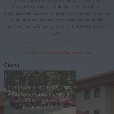
forenzičku psihijatriju Sokolac“ učestvovaće na
međunarodnim sportskim igrama zdravstvenih radnika.
Međunarodne sportske igre zdravstvenih radnika
održavaju se u Čanju u periodu od 25-29.septembra
2019.
JZU „Zavod za forenzicku psihijatriju Sokolac“, 2019
Članci
ODRŽANE 5. SPORTSKE IGRE
ZDRAVSTVENIH RADNIKA
SARAJEVSKO-ROMANIJSKE
REGIJE NA KOPITU