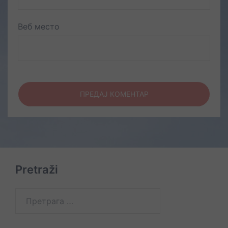
Веб место
Pretraži
Претрага
за: