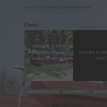
Izvor: http://www.opstinasokolac.net
Članci
ODRŽANE 5. SPORTSKE IGRE
JENA PLANA JAVNIH
ZDRAVSTVENIH RADNIKA
ODLUKA O IZB
NABAVKI
SARAJEVSKO-ROMANIJSKE
TEST
REGIJE NA KOPITU
FORENZIKA SOKOLAC
JZU FORENZIKA
SOKOLA