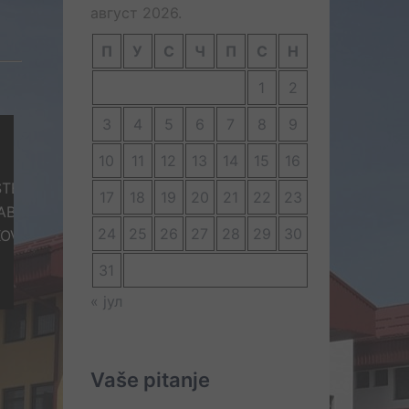
август 2026.
П
У
С
Ч
П
С
Н
1
2
3
4
5
6
7
8
9
10
11
12
13
14
15
16
ŠTENJU
17
18
19
20
21
22
23
ABAVKE ZA
24
25
26
27
28
29
30
KOVI
31
« јул
Vaše pitanje