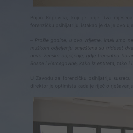
Bojan Koprivica, koji je prije dva mjesec
forenzičku psihijatriju, istakao je da je ovo u
–
Prošle godine, u ovo vrijeme, imali smo n
muškom odjeljenju smještena su trideset dva
novo žensko odjeljenje, gdje trenuntno borav
Bosne i Hercegovine, kako iz entiteta, tako i 
U Zavodu za forenzičku psihijatriju susreću
direktor je optimista kada je riječ o rješavanj