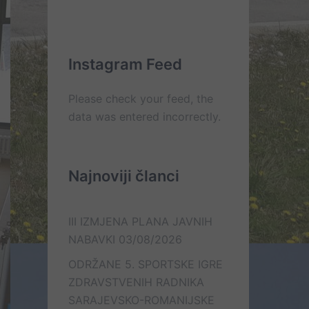
Kontakt
On
Lista
Web
–
e-
Mail
line
mail
kontakt
kontakata
Instagram Feed
Please check your feed, the
data was entered incorrectly.
Najnoviji članci
III IZMJENA PLANA JAVNIH
NABAVKI
03/08/2026
ODRŽANE 5. SPORTSKE IGRE
ZDRAVSTVENIH RADNIKA
SARAJEVSKO-ROMANIJSKE