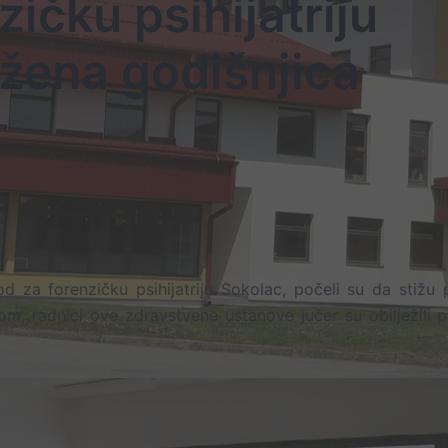
ičku psihijatriju
ežena godišnjica
d za forenzičku psihijatriju Sokolac, počeli su da stižu 
, radnici ove zdravstvene ustanove jučer su obilježili p