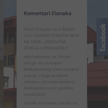
Komentari članaka
Petrić Dragutin
на
U BANJA
LUCI ODRŽAN STRUČNI SKUP
NA TEMU „URGENTNA
STANJA U PSIHIJATRIJI“
nela kuburovic
на
Održan
okrugli sto povodom
Međunarodnog dana socijalne
pravde „Uloga socijalnih
radnika u očuvanju ljudskog
dostojanstva kroz podršku
svjedocima“
Lion99
на
Posjeta Zavodu za