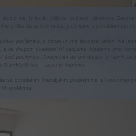
a stupio na funkciju vršioca dužnosti direktora Zavoda
jedno prilika da se sumira šta je učinjeno u proteklom period
ekoliko pacijenata, a danas ih ima šezdeset jedan. Na jed
, a na drugom dvadeset tri pacijenta. Nedavno smo formir
i šest pacijenata. Podsjećam da oni dolaze iz raznih kraj
iz Distrikta Brčko –
kazao je Koprivica.
 se sa određenim finansijskim problemima, ali novoimenov
u tih problema.