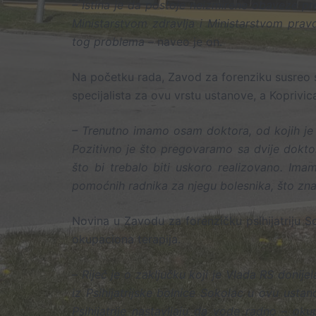
– Istina je da postoje neizmirene obaveze pr
Ministarstvom zdravlja i Ministarstvom prav
tog problema –
naveo je on.
Na početku rada, Zavod za forenziku susreo 
specijalista za ovu vrstu ustanove, a Koprivica
– Trenutno imamo osam doktora, od kojih je 
Pozitivno je što pregovaramo sa dvije doktor
što bi trebalo biti uskoro realizovano. Ima
pomoćnih radnika za njegu bolesnika, što zna
Novina u Zavodu za forenzičku psihijatriju 
okupaciona terapija.
–
Riječ je o zaključku koji je Vlada RS donij
iz Psihijatrijske bolnice Sokolac u ovu usta
Psihijatrije nastavljaju da vode radno – oku