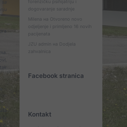
forenzičku psihijatriju i
 sa
dogovaranje saradnje
nju
Milena
на
Otvoreno novo
odjeljenje i primljeno 16 novih
ora
pacijenata
JZU admin
на
Dodjela
zahvalnica
ma.
ovi,
tak
Facebook stranica
o –
nata
Kontakt
i iz
.d.