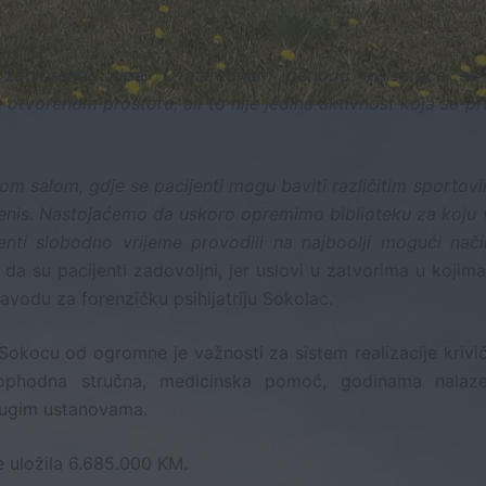
e zatvorenog tipa. U narednom periodu insistiraće se
otvorenom prostoru, ali to nije jedina aktivnost koja se p
 salom, gdje se pacijenti mogu baviti različitim sportovi
 tenis. Nastojaćemo da uskoro opremimo biblioteku za koju
enti slobodno vrijeme provodili na najboolji mogući nači
 da su pacijenti zadovoljni, jer uslovi u zatvorima u kojim
avodu za forenzičku psihijatriju Sokolac.
u Sokocu od ogromne je važnosti za sistem realizacije krivi
eophodna stručna, medicinska pomoć, godinama nalaz
rugim ustanovama.
 uložila 6.685.000 KM.