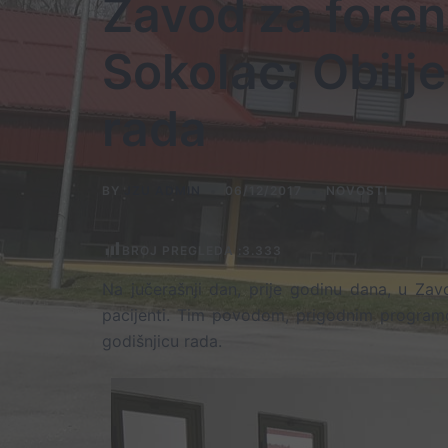
Zavod za forenz
Sokolac: Obilj
rada
BY
JZU ADMIN
06/12/2017
NOVOSTI
BROJ PREGLEDA :
3.333
Na jučerašnji dan, prije godinu dana, u Zavo
pacijenti. Tim povodom, prigodnim programom
godišnjicu rada.