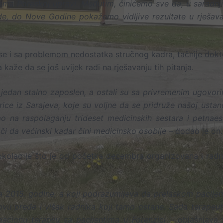
ema Poreskoj upravi. Međutim, činićemo sve da, u saradnji
de, do Nove Godine pokažemo vidljive rezultate u rješava
se i sa problemom nedostatka stručnog kadra, tačnije dokt
 kaže da se još uvijek radi na rješavanju tih pitanja.
jedan stalno zaposlen, a ostali su sa privremenim ugovori
ice iz Sarajeva, koje su voljne da se pridruže našoj ustan
mo na raspolaganju trideset medicinskih sestara i petnaes
či da većinski kadar čini medicinsko osoblje –
dodao je on.
Sokolac je što je od početka decembra organizovana i radn
ela 2015. godine, a koji podrazumijeva da prelaskom pacije
novu pređe i višak radnika koji tamo ostane. Sada terapeut
pacionu terapiju sa pacijentima u Forenzici
– objašnjava v