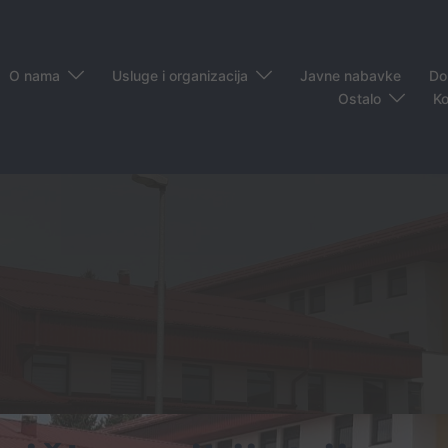
O nama
Usluge i organizacija
Javne nabavke
Do
Ostalo
Ko