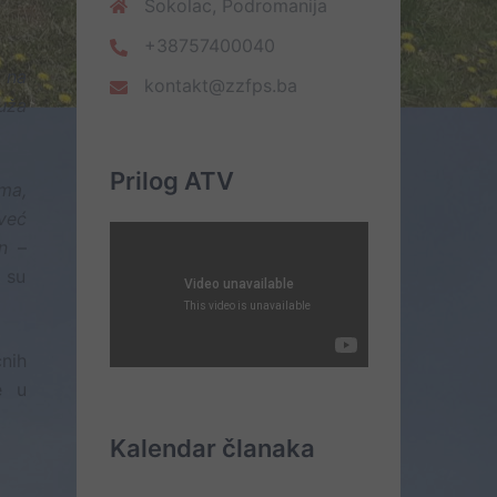
Sokolac, Podromanija
+38757400040
 na
kontakt@zzfps.ba
ruža
Prilog ATV
ma,
 već
n
–
a su
čnih
e u
Kalendar članaka