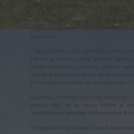
direktor Bojan Koprivica.
Ova rekreativna terapija za pacijente j
organizovanju radno – okupacione terapije na 
pacijentima.
– Raspolažemo dobro opremljenom fiskulturnom
kao što su košarka, fudbal, odbojka, stoni –
imamo predviđenu prostoriju, kako bi pacij
istakao je Koprivica, i dodao da je najvažnije
bili ne mogu se porediti sa onim što imaju u Z
Stavljanje u funkciju Forenzičke psihijatrije 
sankcija BiH, jer se osobe kojima je n
neadekvatnom smještaju u KP zavodima ili d
U izgradnju ovog Zavoda, Vlada Švajcarske je