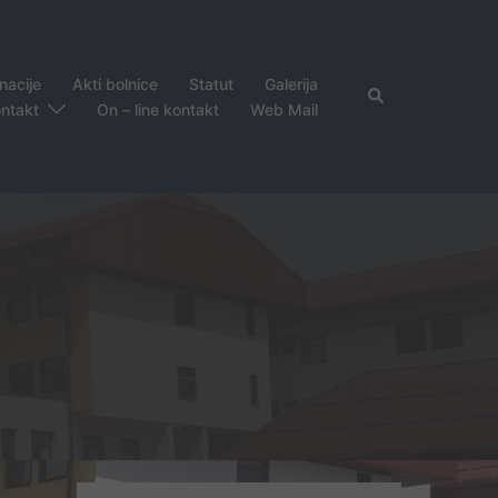
nacije
Akti bolnice
Statut
Galerija
Search
ntakt
On – line kontakt
Web Mail